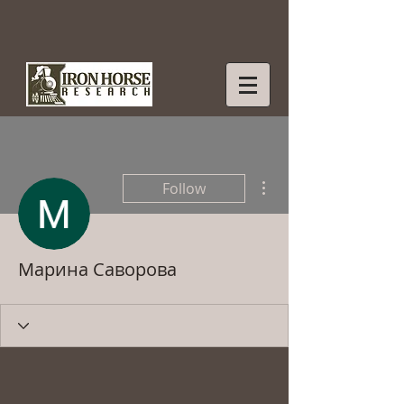
More actions
Follow
Марина Саворова